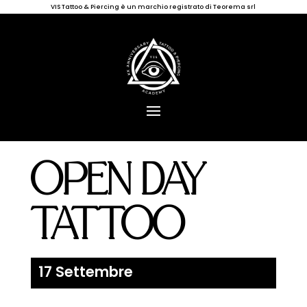
VIS Tattoo & Piercing è un marchio registrato di Teorema srl
OPEN DAY
TATTOO
17 Settembre