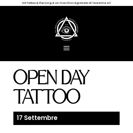
VIS Tattoo & Piercing è un marchio registrato di Teorema srl
OPEN DAY
TATTOO
17 Settembre