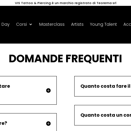
VIS Tattoo & Piercing è un marchio registrato di Teorema srl
 Day
Corsi
Masterclass
Artists
Young Talent
Ac
DOMANDE FREQUENTI
tare
Quanto costa fare il
Quanto costa un cor
re?