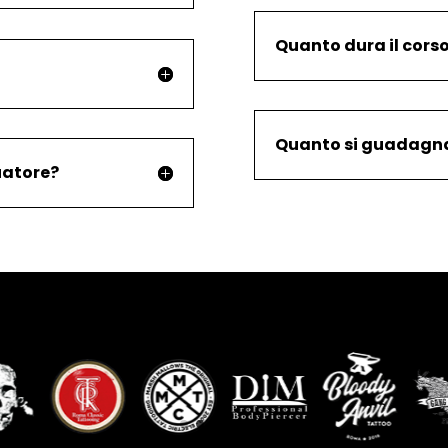
Quanto dura il cors
Quanto si guadagna 
uatore?