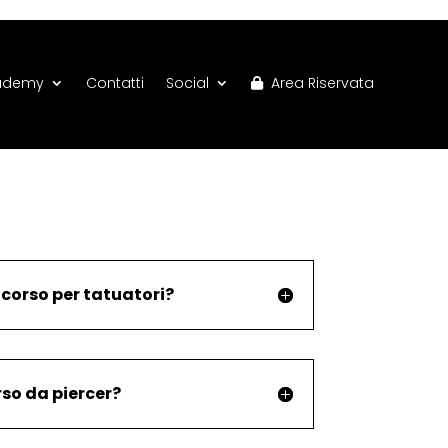
ademy
Contatti
Social
Area Riservata
 corso per tatuatori?
so da piercer?