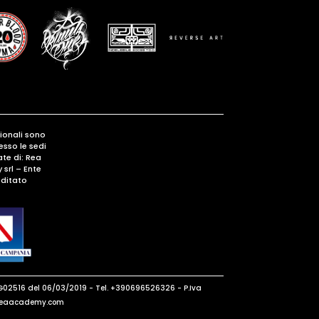
gionali sono
esso le sedi
te di: Rea
srl – Ente
ditato
G02516 del 06/03/2019 - Tel. +390696526326 - P.Iva
o@reaacademy.com