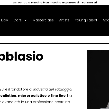
VIS Tattoo & Piercing è un marchio registrato di Teorema srl
 Day
Corsi
Masterclass
Artists
Young Talent
Ac
bblasio
98, è il fondatore di
Industria del Tatuaggio
,
realistico, microrealistico e fine line
, ha
iovane età in una professione costruita