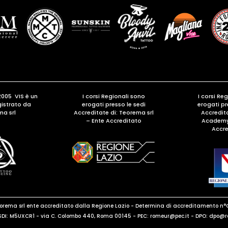
2005 VIS è un
I corsi Regionali sono
I corsi Re
gistrato da
erogati presso le sedi
erogati pr
ma srl
Accreditate di:
Teorema srl
Accredita
– Ente Accreditato
Academy 
Accre
eorema srl ente accreditato dalla Regione Lazio - Determina di accreditamento n°
DI: M5UXCR1 - via C. Colombo 440, Roma 00145 - PEC: romeur@pec.it - DPO: dp