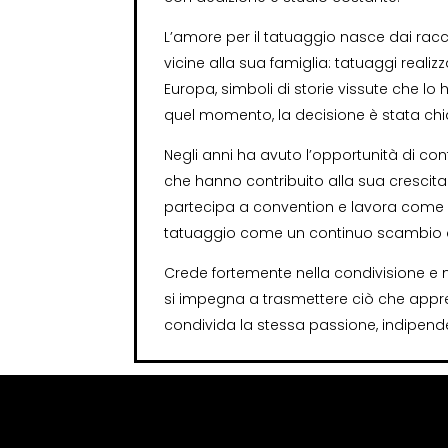
L’amore per il tatuaggio nasce dai racco
vicine alla sua famiglia: tatuaggi realizza
Europa, simboli di storie vissute che 
quel momento, la decisione è stata chia
Negli anni ha avuto l’opportunità di conf
che hanno contribuito alla sua crescit
partecipa a convention e lavora come gue
tatuaggio come un continuo scambio di 
Crede fortemente nella condivisione e n
si impegna a trasmettere ciò che app
condivida la stessa passione, indipend