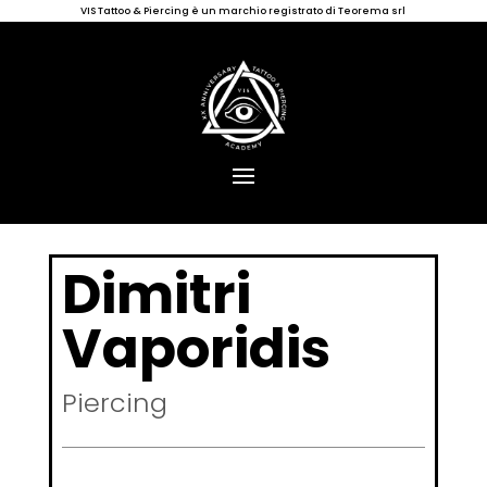
VIS Tattoo & Piercing è un marchio registrato di Teorema srl
Dimitri
Vaporidis
Piercing