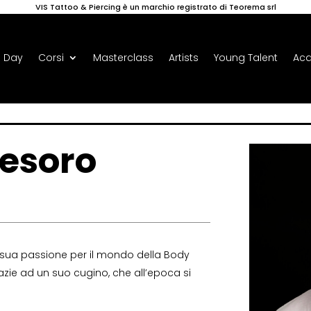
VIS Tattoo & Piercing è un marchio registrato di Teorema srl
 Day
Corsi
Masterclass
Artists
Young Talent
Ac
Tesoro
 sua passione per il mondo della Body
azie ad un suo cugino, che all’epoca si