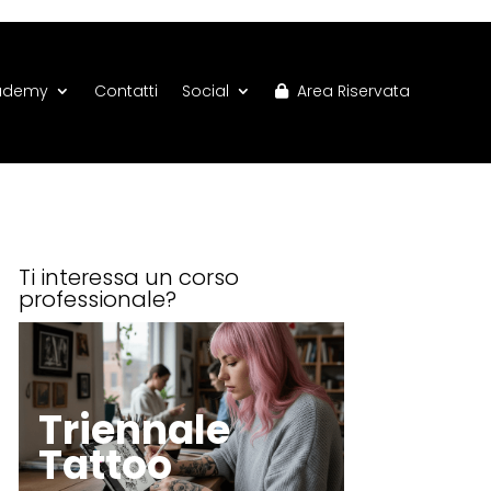
ademy
Contatti
Social
Area Riservata
Ti interessa un corso
professionale?
Triennale
Tattoo