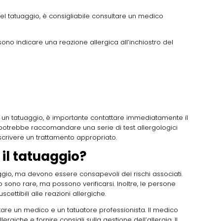
 del tatuaggio, è consigliabile consultare un medico
ono indicare una reazione allergica all’inchiostro del
to un tatuaggio, è importante contattare immediatamente il
potrebbe raccomandare una serie di test allergologici
crivere un trattamento appropriato.
 il tatuaggio?
gio, ma devono essere consapevoli dei rischi associati.
io sono rare, ma possono verificarsi. Inoltre, le persone
cettibili alle reazioni allergiche.
tare un medico e un tatuatore professionista. Il medico
lergiche e fornire consigli sulla gestione dell’allergia. Il