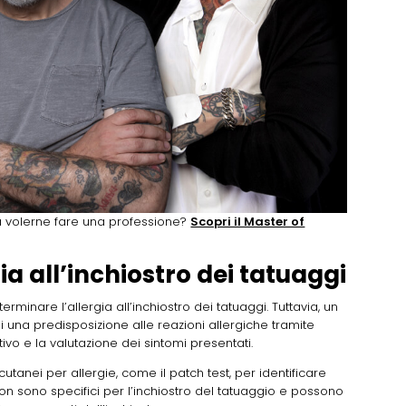
a volerne fare una professione?
Scopri il Master of
gia all’inchiostro dei tatuaggi
minare l’allergia all’inchiostro dei tatuaggi. Tuttavia, un
 una predisposizione alle reazioni allergiche tramite
vo e la valutazione dei sintomi presentati.
cutanei per allergie, come il patch test, per identificare
t non sono specifici per l’inchiostro del tatuaggio e possono