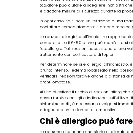
tatuatore può aiutare a scegliere inchiostri ch
e adottare misure di sicurezza durante la proced
In ogni caso, se si nota un’irritazione o una re
contattare immediatamente il proprio medico p
Le reazioni allergiche all’inchiostro rappresent
compresa tra il 6-8% e che può manifestarsi att
fotoallergia. Tali reazioni necessitano di una v
trattamento con corticosteroidi topici.
Per determinare se si è allergici all’inchiostro,
prurito intenso, l’edema localizzato nella porzio
verificarsi reazioni tardive anche a distanza di
granulomatose.
Al fine di evitare il rischio di reazioni allergich
possa fornire consigli e indicazioni sull’utilizzo 
sintomi sospetti, è necessario rivolgersi imme
adeguata e un trattamento tempestivo.
Chi è allergico può fare
Le persone che hanno una storia di allergie p