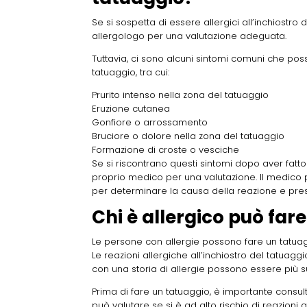
Se si sospetta di essere allergici all’inchiostro
allergologo per una valutazione adeguata.
Tuttavia, ci sono alcuni sintomi comuni che poss
tatuaggio, tra cui:
Prurito intenso nella zona del tatuaggio
Eruzione cutanea
Gonfiore o arrossamento
Bruciore o dolore nella zona del tatuaggio
Formazione di croste o vesciche
Se si riscontrano questi sintomi dopo aver fat
proprio medico per una valutazione. Il medico 
per determinare la causa della reazione e pres
Chi è allergico può fare
Le persone con allergie possono fare un tatuag
Le reazioni allergiche all’inchiostro del tatuagg
con una storia di allergie possono essere più sus
Prima di fare un tatuaggio, è importante consul
può valutare se si è ad alto rischio di reazioni al