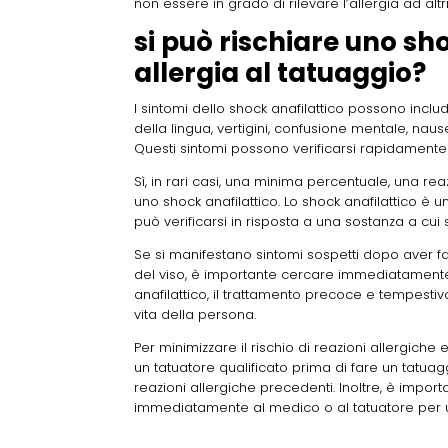
non essere in grado di rilevare l’allergia ad alt
si può rischiare uno sho
allergia al tatuaggio?
I sintomi dello shock anafilattico possono include
della lingua, vertigini, confusione mentale, nau
Questi sintomi possono verificarsi rapidamente 
Sì, in rari casi, una minima percentuale, una re
uno shock anafilattico. Lo shock anafilattico è
può verificarsi in risposta a una sostanza a cui s
Se si manifestano sintomi sospetti dopo aver fa
del viso, è importante cercare immediatament
anafilattico, il trattamento precoce e tempesti
vita della persona.
Per minimizzare il rischio di reazioni allergich
un tatuatore qualificato prima di fare un tatuag
reazioni allergiche precedenti. Inoltre, è impor
immediatamente al medico o al tatuatore per u