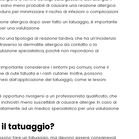
e siano meno probabili di causare una reazione allergica
ura per minimizzare il rischio di infezioni o complicazioni.
azione allergica dopo aver fatto un tatuaggio, è importante
er una valutazione.
ano una tipologia di reazione tardiva, che ha un’incidenza
raverso la dermatite allergica da contatto o la
alutazione specialistica, poiché non rispondono al
 è importante considerare i sintomi più comuni, come il
ne di cute tatuata e i rash cutanei. Inoltre, possono
 mesi dall’applicazione del tatuaggio, come le lesioni
e, è opportuno rivolgersi a un professionista qualificato, che
di inchiostri meno suscettibili di causare allergie. In caso di
diatamente ad un medico specialistico per una valutazione
 il tatuaggio?
ossono fare un tatuaggio, ma devono essere consapevoli