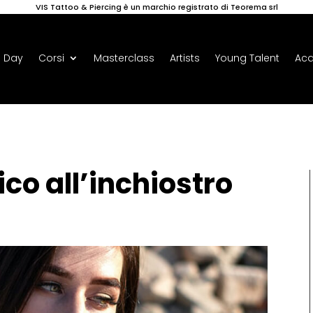
VIS Tattoo & Piercing è un marchio registrato di Teorema srl
 Day
Corsi
Masterclass
Artists
Young Talent
Ac
ico all’inchiostro