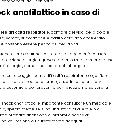
ri componenti dell’inchiostro.
ck anafilattico in caso di
re difficoltà respiratorie, gonfiore del viso, della gola e
sea, vomito, sudorazione e battito cardiaco accelerato.
e possono essere pericolosi per la vita.
azione allergica all’inchiostro del tatuaggio può causare
 una reazione allergica grave e potenzialmente mortale che
i è allergici, come l’inchiostro del tatuaggio.
tto un tatuaggio, come difficoltà respiratorie o gonfiore
e assistenza medica di emergenza. In caso di shock
vo è essenziale per prevenire complicazioni e salvare la
e e shock anafilattico, è importante consultare un medico e
gio, specialmente se si ha una storia di allergie o di
tante prestare attenzione ai sintomi e segnalarli
na valutazione e un trattamento adeguati.