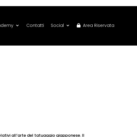
ademy
Contatti
Social
Area Riservata
tivi all’arte del tatuaggio giapponese. Il