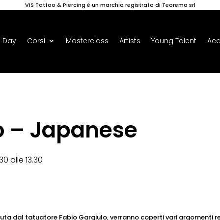
VIS Tattoo & Piercing è un marchio registrato di Teorema srl
 Day
Corsi
Masterclass
Artists
Young Talent
Ac
o – Japanese
0 alle 13.30
a dal tatuatore Fabio Gargiulo, verranno coperti vari argomenti rela