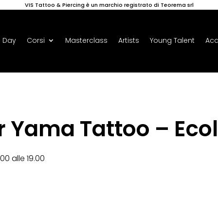
VIS Tattoo & Piercing è un marchio registrato di Teorema srl
 Day
Corsi
Masterclass
Artists
Young Talent
Ac
or Yama Tattoo – Eco
00 alle 19.00