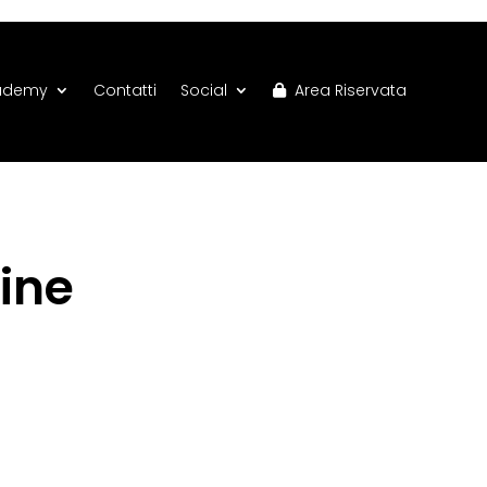
ademy
Contatti
Social
Area Riservata
line