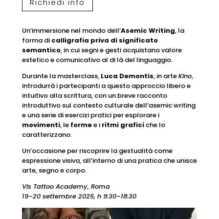
Richiedi info
Un’immersione nel mondo dell’
Asemic Writing
, la
forma di
calligrafia priva di significato
semantico
, in cui segni e gesti acquistano valore
estetico e comunicativo al di là del linguaggio.
Durante la masterclass,
Luca Demontis
, in arte
Kino
,
introdurrà i partecipanti a questo approccio libero e
intuitivo alla scrittura, con un breve racconto
introduttivo sul contesto culturale dell’asemic writing
e una serie di esercizi pratici per esplorare i
movimenti
, le
forme
e i
ritmi grafici
che lo
caratterizzano.
Un’occasione per riscoprire la gestualità come
espressione visiva, all’interno di una pratica che unisce
arte, segno e corpo.
Vis Tattoo Academy, Roma
19–20 settembre 2025, h 9:30–18:30