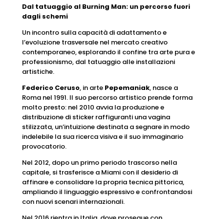
Dal tatuaggio al Burning Man: un percorso fuori
dagli schemi
Un incontro sulla capacità di adattamento e
l’evoluzione trasversale nel mercato creativo
contemporaneo, esplorando il confine tra arte pura e
professionismo, dal tatuaggio alle installazioni
artistiche.
Federico Ceruso
, in arte
Pepemaniak
, nasce a
Roma nel 1991. Il suo percorso artistico prende forma
molto presto: nel 2010 avvia la produzione e
distribuzione di sticker raffiguranti una vagina
stilizzata, un’intuizione destinata a segnare in modo
indelebile la sua ricerca visiva e il suo immaginario
provocatorio.
Nel 2012, dopo un primo periodo trascorso nella
capitale, si trasferisce a Miami con il desiderio di
affinare e consolidare la propria tecnica pittorica,
ampliando il linguaggio espressivo e confrontandosi
con nuovi scenari internazionali.
Nel 2016 rientra in Italia, dove prosegue con