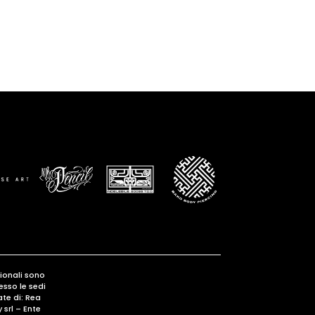
gionali sono
esso le sedi
te di: Rea
srl – Ente