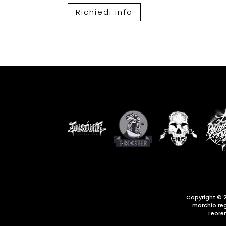
Richiedi info
Copyright © 
marchio re
Teore