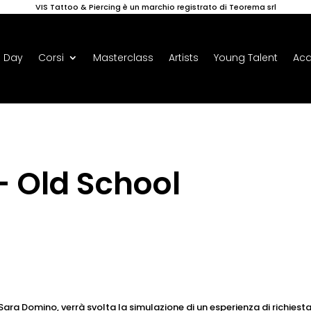
VIS Tattoo & Piercing è un marchio registrato di Teorema srl
 Day
Corsi
Masterclass
Artists
Young Talent
Ac
 Old School
ara Domino, verrà svolta la simulazione di un esperienza di richiesta