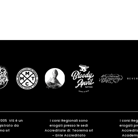
2005 VIS è un
I corsi Regionali sono
I corsi Re
gistrato da
erogati presso le sedi
erogati pr
ma srl
Accreditate di:
Teorema srl
Accredita
– Ente Accreditato
Academy 