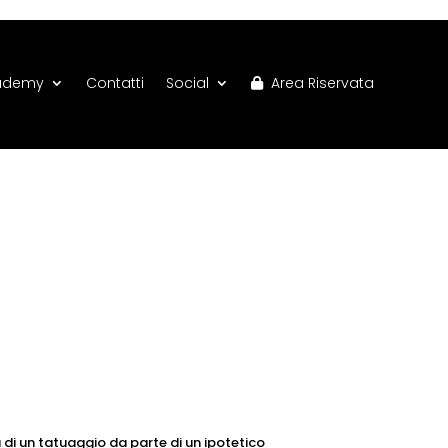
ademy
Contatti
Social
Area Riservata
 di un tatuaggio da parte di un ipotetico