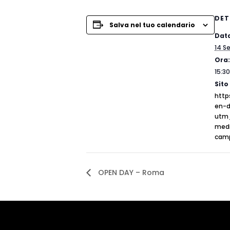
DET
Salva nel tuo calendario
Dat
14 S
Ora:
15:30
Sito
http
en-d
utm
med
cam
OPEN DAY – Roma