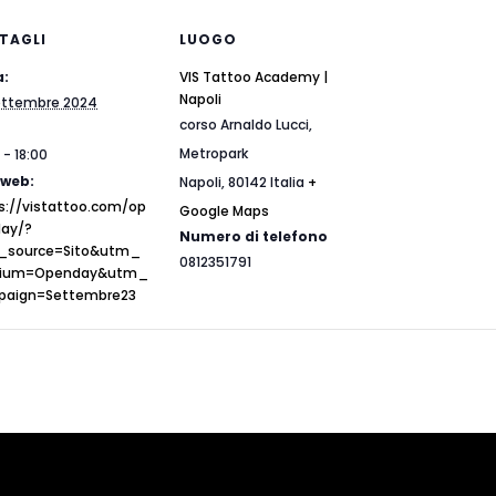
TAGLI
LUOGO
a:
VIS Tattoo Academy |
Napoli
ettembre 2024
corso Arnaldo Lucci,
Metropark
 - 18:00
 web:
Napoli
,
80142
Italia
+
s://vistattoo.com/op
Google Maps
ay/?
Numero di telefono
_source=Sito&utm_
0812351791
ium=Openday&utm_
paign=Settembre23