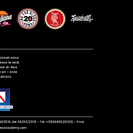
gionali sono
esso le sedi
te di: Rea
srl – Ente
ditato
G02516 del 06/03/2019 - Tel. +390696526326 - P.Iva
o@reaacademy.com