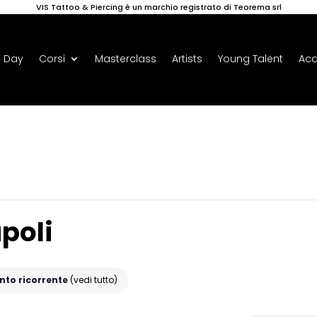
VIS Tattoo & Piercing è un marchio registrato di Teorema srl
 Day
Corsi
Masterclass
Artists
Young Talent
Ac
poli
nto ricorrente
(vedi tutto)