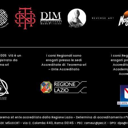
2005 VIS è un
I corsi Regionali sono
I corsi Re
gistrato da
erogati presso le sedi
erogati pr
ma srl
Accreditate di:
Teorema srl
Accredita
– Ente Accreditato
Academy 
Accre
eorema srl ente accreditato dalla Regione Lazio - Determina di accreditamento n°
DI: M5UXCR1 - via C. Colombo 440, Roma 00145 - PEC: romeur@pec.it - DPO: dp