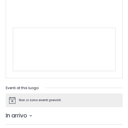
Eventi at this luogo
Non ci sono eventi previsti.
Notice
In arrivo
Seleziona
la