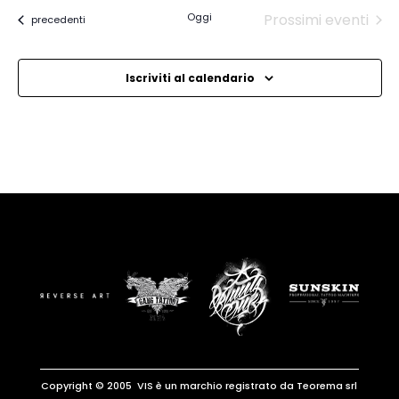
data.
Oggi
Prossimi eventi
Eventi
precedenti
Iscriviti al calendario
Copyright © 2005 VIS è un marchio registrato da Teorema srl