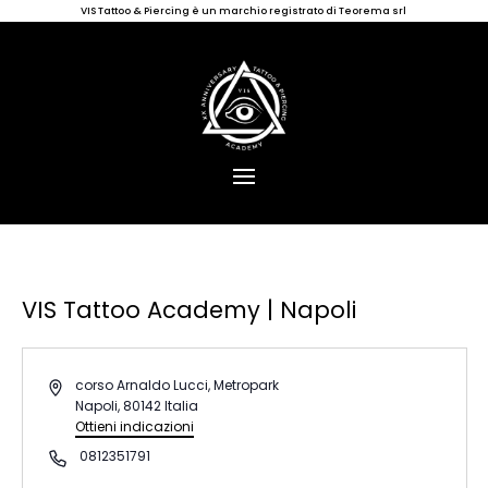
VIS Tattoo & Piercing è un marchio registrato di Teorema srl
VIS Tattoo Academy | Napoli
« Tutti gli Eventi
Indirizzo
corso Arnaldo Lucci, Metropark
Napoli
,
80142
Italia
Ottieni indicazioni
Telefono
0812351791