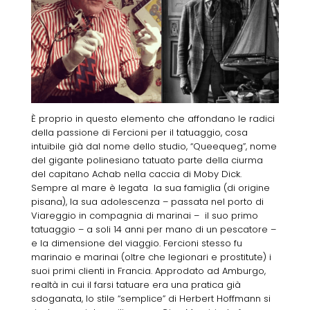
È proprio in questo elemento che affondano le radici
della passione di Fercioni per il tatuaggio, cosa
intuibile già dal nome dello studio, “Queequeg”, nome
del gigante polinesiano tatuato parte della ciurma
del capitano Achab nella caccia di Moby Dick.
Sempre al mare è legata la sua famiglia (di origine
pisana), la sua adolescenza – passata nel porto di
Viareggio in compagnia di marinai – il suo primo
tatuaggio – a soli 14 anni per mano di un pescatore –
e la dimensione del viaggio. Fercioni stesso fu
marinaio e marinai (oltre che legionari e prostitute) i
suoi primi clienti in Francia. Approdato ad Amburgo,
realtà in cui il farsi tatuare era una pratica già
sdoganata, lo stile “semplice” di Herbert Hoffmann si