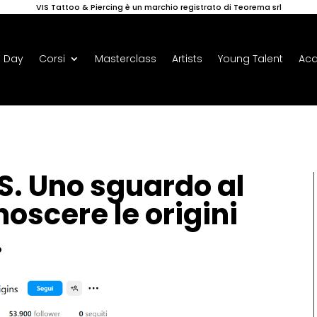
VIS Tattoo & Piercing è un marchio registrato di Teorema srl
 Day
Corsi
Masterclass
Artists
Young Talent
Ac
. Uno sguardo al
oscere le origini
.