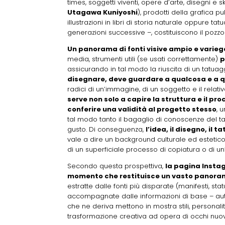
times, soggetti viventi, opere d’arte, disegni e 
Utagawa Kuniyoshi
), prodotti della grafica p
illustrazioni in libri di storia naturale oppure tat
generazioni successive –, costituiscono il pozzo
Un panorama di fonti visive ampio e varieg
media, strumenti utili (se usati correttamente)
p
assicurando in tal modo la riuscita di un tatuagg
disegnare, deve guardare a qualcosa e a 
radici di un’immagine, di un soggetto e il relati
serve non solo a capire la struttura e il pr
conferire una validità al progetto stesso
, 
tal modo tanto il bagaglio di conoscenze del t
gusto. Di conseguenza,
l’idea, il disegno, il
vale a dire un background culturale ed estetico
di un superficiale processo di copiatura o di un’i
Secondo questa prospettiva,
la pagina Instag
momento che restituisce un vasto panorama
estratte dalle fonti più disparate (manifesti, statu
accompagnate dalle informazioni di base – aut
che ne deriva mettono in mostra stili, personali
trasformazione creativa ad opera di occhi nuov