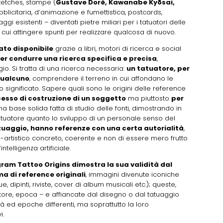
sketches, stampe (
Gustave Dorè, Kawanabe Kyōsai,
ubblicitaria, d’animazione e fumettistica, postcards,
uaggi esistenti – diventati pietre miliari per i tatuatori delle
 cui attingere spunti per realizzare qualcosa di nuovo.
ato disponibile
grazie a libri, motori di ricerca e social
er condurre una ricerca specifica e precisa
,
io. Si tratta di una ricerca necessaria:
un tatuatore, per
qualcuno
, comprendere il terreno in cui affondano le
vo significato. Sapere quali sono le origini delle reference
ocesso di costruzione di un soggetto
ma piuttosto
per
una base solida fatta di studio delle fonti, dimostrando in
atuatore quanto lo sviluppo di un personale senso del
 tatuaggio, hanno referenze con una certa autorialità
,
-artistico concreto, coerente e non di essere mero frutto
ntelligenza artificiale.
ram Tattoo Origins dimostra la sua validità dal
 di reference originali
, immagini divenute iconiche
e, dipinti, riviste, cover di album musicali etc.); queste,
ore, epoca – e affiancate dal disegno o dal tatuaggio
tà ed epoche differenti, ma soprattutto la loro
i.