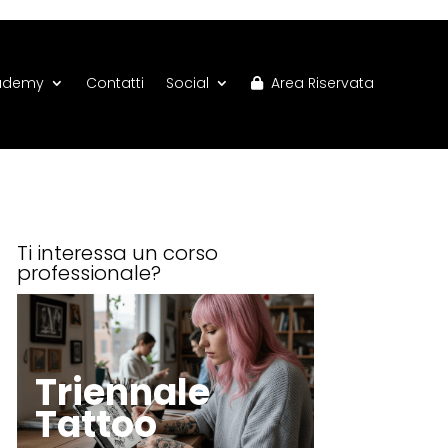
ademy
Contatti
Social
Area Riservata
Ti interessa un corso
professionale?
Triennale
Tattoo