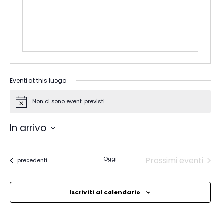
Eventi at this luogo
Non ci sono eventi previsti.
Notice
In arrivo
Seleziona
la
data.
Oggi
Prossimi eventi
Eventi
precedenti
Iscriviti al calendario