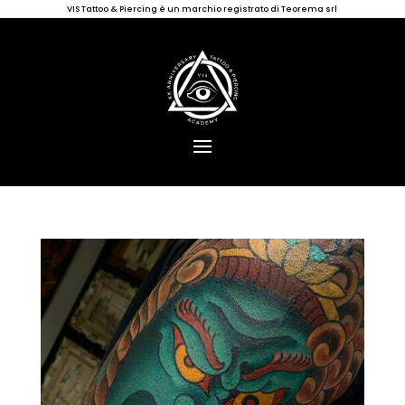
VIS Tattoo & Piercing è un marchio registrato di Teorema srl