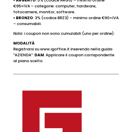
• ARGENTO
: 5% (codice ARG5) – minimo ordine
€95+IVA – categorie: computer, hardware,
fotocamere, monitor, software.
• BRONZO
: 3% (codice BRZ3) – minimo ordine €90+IVA
– consumabili.
Nota
: i coupon non sono cumulabili (uno per ordine).
MODALITÀ
Registrarsi su
www.igoffice.it
inserendo nella guida
“AZIENDA”:
DAM
. Applicare il coupon corrispondente
al piano scelto.