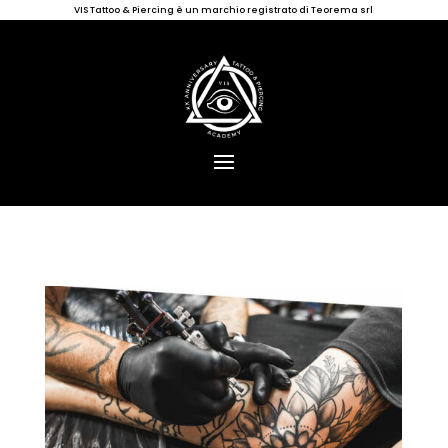
VIS Tattoo & Piercing è un marchio registrato di Teorema srl