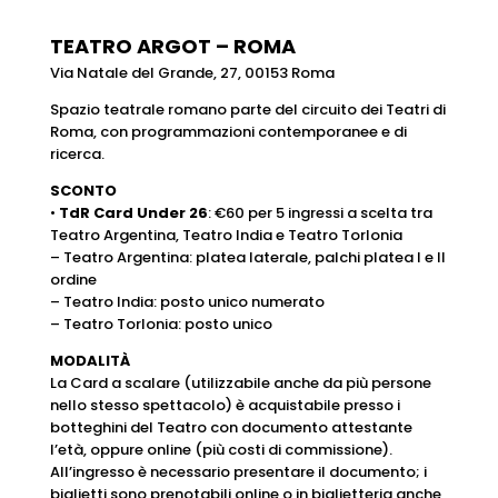
TEATRO ARGOT – ROMA
Via Natale del Grande, 27, 00153 Roma
Spazio teatrale romano parte del circuito dei Teatri di
Roma, con programmazioni contemporanee e di
ricerca.
SCONTO
•
TdR Card Under 26
: €60 per 5 ingressi a scelta tra
Teatro Argentina, Teatro India e Teatro Torlonia
– Teatro Argentina: platea laterale, palchi platea I e II
ordine
– Teatro India: posto unico numerato
– Teatro Torlonia: posto unico
MODALITÀ
La Card a scalare (utilizzabile anche da più persone
nello stesso spettacolo) è acquistabile presso i
botteghini del Teatro con documento attestante
l’età, oppure online (più costi di commissione).
All’ingresso è necessario presentare il documento; i
biglietti sono prenotabili online o in biglietteria anche