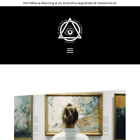
VIS Tattoo & Piercing è un marchio registrato di Teorema srl