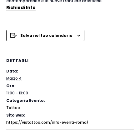
contemporaneo e le nuove frontiere artistiche.
Richiedi Info
Salva nel tuo calendario
DETTAGLI
Data:
Marzo 4
Ora:
11:00 - 13:00
Categoria Evento:
Tattoo
Sito web:
https://vistattoo.com/info-eventi-roma/