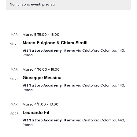
e
di
Non ci sono eventi previsti.
data.
viste
Eventi
Navig
Ultimi eventi | Eventi
Marzo 5/15:00
-
18:00
MAR
5
Marco Fulgione & Chiara Sirolli
2026
VIS Tattoo Academy | Roma
via Cristoforo Colombo, 440,
Roma
Marzo 4/16:00
-
18:00
MAR
4
Giuseppe Messina
2026
VIS Tattoo Academy | Roma
via Cristoforo Colombo, 440,
Roma
Marzo 4/11:00
-
13:00
MAR
4
Leonardo Fil
2026
VIS Tattoo Academy | Roma
via Cristoforo Colombo, 440,
Roma