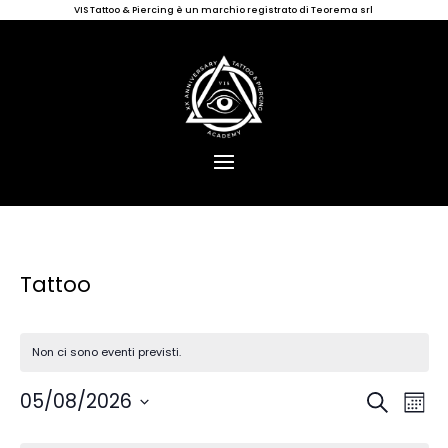
VIS Tattoo & Piercing è un marchio registrato di Teorema srl
Tattoo
Non ci sono eventi previsti.
Eventi
Ev
05/08/2026
Cerca
Mese
Vis
Ricerc
Seleziona
Na
Calendario
la