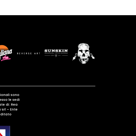
gionali sono
esso le sedi
te di: Rea
srl – Ente
ditato