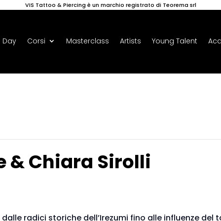
VIS Tattoo & Piercing è un marchio registrato di Teorema srl
 Day
Corsi
Masterclass
Artists
Young Talent
Ac
 & Chiara Sirolli
 dalle radici storiche dell’Irezumi fino alle influenze d