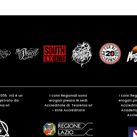
2005 VIS è un
I corsi Regionali sono
I corsi Re
gistrato da
erogati presso le sedi
erogati pr
ma srl
Accreditate di:
Teorema srl
Accredita
– Ente Accreditato
Academy 
Accre