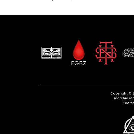
Copyright © 
marchio re
Teore