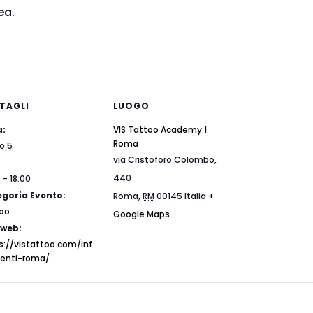
ea.
TAGLI
LUOGO
a:
VIS Tattoo Academy |
Roma
o 5
via Cristoforo Colombo,
440
 - 18:00
goria Evento:
Roma
,
RM
00145
Italia
+
oo
Google Maps
 web:
s://vistattoo.com/inf
enti-roma/