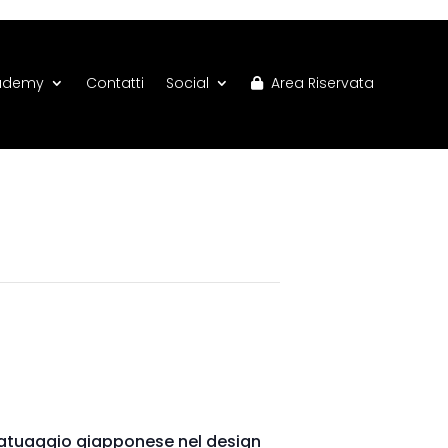
ademy
Contatti
Social
Area Riservata
el tatuaggio giapponese nel design