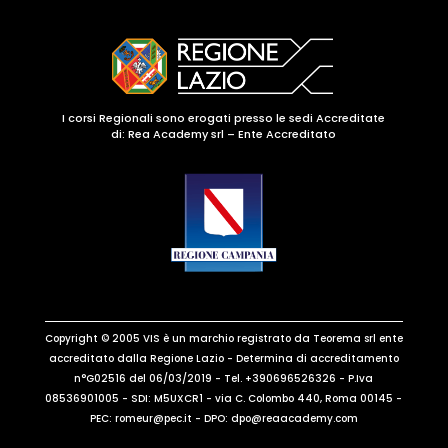
I corsi Regionali sono erogati presso le sedi Accreditate
di: Rea Academy srl – Ente Accreditato
Copyright © 2005 VIS è un marchio registrato da Teorema srl ente
accreditato dalla Regione Lazio - Determina di accreditamento
n°G02516 del 06/03/2019 - Tel. +390696526326 - P.Iva
08536901005 - SDI: M5UXCR1 - via C. Colombo 440, Roma 00145 -
PEC: romeur@pec.it - DPO: dpo@reaacademy.com