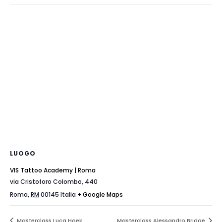
LUOGO
VIS Tattoo Academy | Roma
via Cristoforo Colombo, 440
Roma
,
RM
00145
Italia
+ Google Maps
Masterclass Luca Hoek
Masterclass Alessandro Bridge