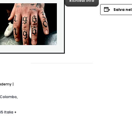
Richiedi info
Salva nel
ademy |
o Colombo,
45
Italia
+