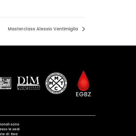
Masterclass Alessio Ventimiglia
gionali sono
esso le sedi
te di: Rea