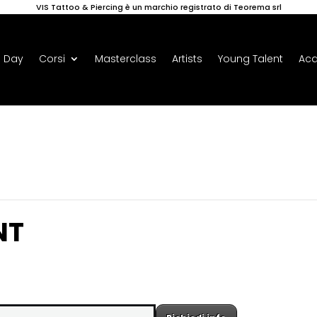
VIS Tattoo & Piercing è un marchio registrato di Teorema srl
 Day
Corsi
Masterclass
Artists
Young Talent
Ac
NT