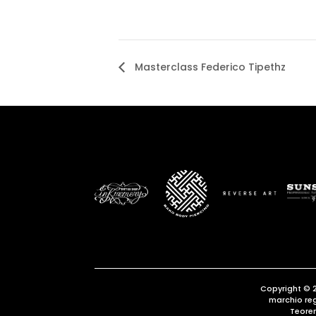
Masterclass Federico Tipethz
Copyright © 
marchio re
Teore