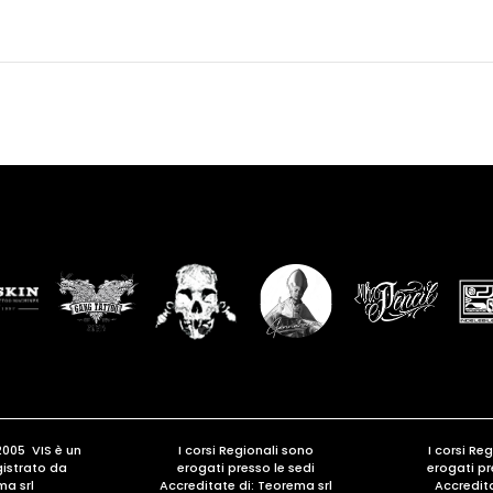
2005 VIS è un
I corsi Regionali sono
I corsi Re
gistrato da
erogati presso le sedi
erogati pr
ma srl
Accreditate di:
Teorema srl
Accredita